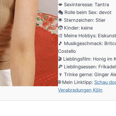
💋 Sexinteresse: Tantra
🎭 Rolle beim Sex: devot
🌟 Sternzeichen: Stier
🧒 Kinder: keine
🎨 Meine Hobbys: Eiskunst
🎵 Musikgeschmack: Britco
Costello
🎬 Lieblingsfilm: Honig im 
🍕 Lieblingsessen: Frikade
🍷 Trinke gerne: Ginger Al
🌐 Mein Linktipp:
Schau doc
Verabredungen Köln